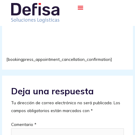
Ir
al
contenido
Confirmación de cancelación
de cita
[bookingpress_appointment_cancellation_confirmation]
Deja una respuesta
Tu dirección de correo electrónico no será publicada.
Los
campos obligatorios están marcados con
*
Comentario
*