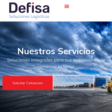
Ir
al
contenido
Nuestros Servicios
Soluciones integrales para tus operaciones de
comercio exterior
Contactanos
Solicitar Cotización